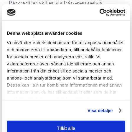
Biokrediter skiljer sig från exempelvis
kolkrediter genom att de fokuserar på
biologisk mångfald och ekosystemens
funktioner, snarare än enbart
Denna webbplats använder cookies
utsläppsreduktioner.
Vi använder enhetsidentifierare för att anpassa innehållet
och annonserna till användarna, tillhandahålla funktioner
för sociala medier och analysera vår trafik. Vi
vidarebefordrar även sådana identifierare och annan
information från din enhet till de sociala medier och
annons- och analysföretag som vi samarbetar med.
Dessa kan i sin tur kombinera informationen med annan
information som du har tillhandahållit eller som de har
samlat in när du har använt deras tjänster.
Visa detaljer
Tillåt alla