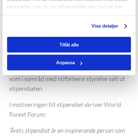
ett bättre klimat och en rikare biologisk
information som du har tillhandahållit eller som de har
mångfald.
samlat in när du har använt deras tjänster.
Visa detaljer
– Olivia imponerar genom sitt engagemang
och önskan att påverka på riktigt. Särskilt
Tillåt alla
hennes önskan att kombinera teoretiska
kunskaper med praktiska erfarenheter, säger
Anpassa
Kristina Rehn, vd för World Forest Forum,
som i samråd med stiftelsens styrelse valt ut
stipendiaten.
I motiveringen till stipendiet skriver World
Forest Forum:
”Årets stipendiat är en inspirerande person som