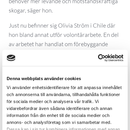
behöver mer levande och motståndskraftiga
skogar, säger hon.
Just nu befinner sig Olivia Ström i Chile där
hon bland annat utför volontärarbete. En del
av arbetet har handlat om förebyggande
åtgärder mot skogsbränder, en erfarenhet
som ytterligare förstärkt hennes intresse för
skogsskador, klimatrelaterade risker och
Denna webbplats använder cookies
resiliens.
Vi använder enhetsidentifierare för att anpassa innehållet
och annonserna till användarna, tillhandahålla funktioner
World Forest Forums stipendium delas
för sociala medier och analysera vår trafik. Vi
årligen ut till en ung person som genom sitt
vidarebefordrar även sådana identifierare och annan
engagemang är en förebild för hur brukad
information från din enhet till de sociala medier och
annons- och analysföretag som vi samarbetar med.
skog, genom sina olika värden, kan bidra till
Dessa kan i sin tur kombinera informationen med annan