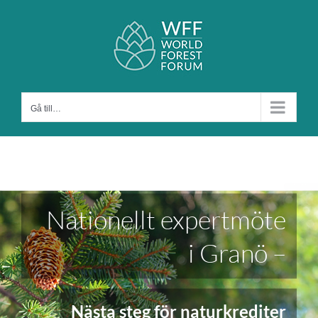
Fortsätt
till
innehållet
Gå till…
Nationellt expertmöte
i Granö –
Nästa steg för naturkrediter