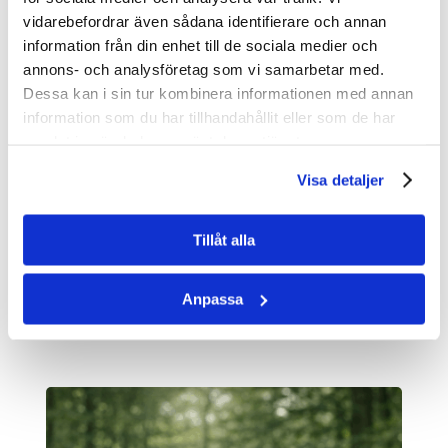
vidarebefordrar även sådana identifierare och annan
Ytterligare information om eventet
information från din enhet till de sociala medier och
annons- och analysföretag som vi samarbetar med.
publiceras löpande, men boka redan nu in
Dessa kan i sin tur kombinera informationen med annan
datumet i almanackan!
information som du har tillhandahållit eller som de har
samlat in när du har använt deras tjänster.
SE PROGRAMMET HÄR
Visa detaljer
Anmälan stängd.
Tillåt alla
Anpassa