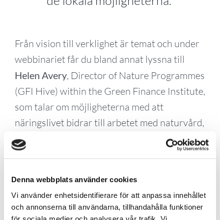
de lokala möjligheterna.
Från vision till verklighet är temat och under
webbinariet får du bland annat lyssna till
Helen Avery
, Director of Nature Programmes
(GFI Hive) within the Green Finance Institute,
som talar om möjligheterna med att
näringslivet bidrar till arbetet med naturvård,
professor Camilla Sandström
, Umeå
universitet, talar om policy och politik och
Martin Pilstjärna
, Qarlbo Biodivesity,
Denna webbplats använder cookies
presenterar den nya globala standarden för
Vi använder enhetsidentifierare för att anpassa innehållet
biokrediter.
och annonserna till användarna, tillhandahålla funktioner
för sociala medier och analysera vår trafik. Vi