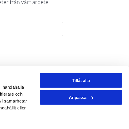
ter från vårt arbete.
Tillåt alla
illhandahålla
ifierare och
oss i sociala medier
Anpassa
 vi samarbetar
ahållit eller