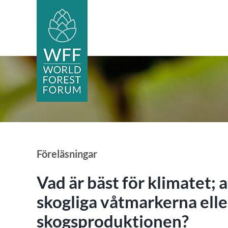
Fortsätt
till
innehållet
Föreläsningar
Vad är bäst för klimatet; a
skogliga våtmarkerna eller
skogsproduktionen?