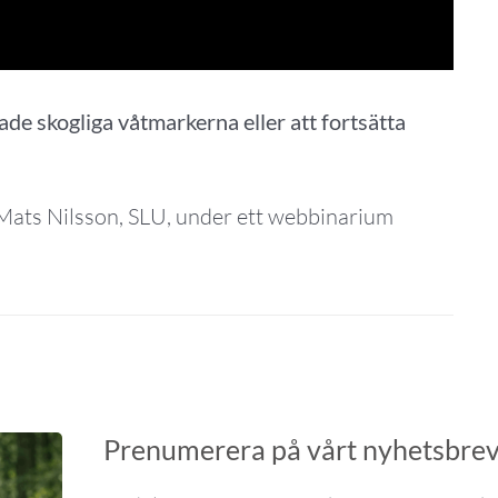
kade skogliga våtmarkerna eller att fortsätta
Mats Nilsson, SLU, under ett webbinarium
Prenumerera på vårt nyhetsbre