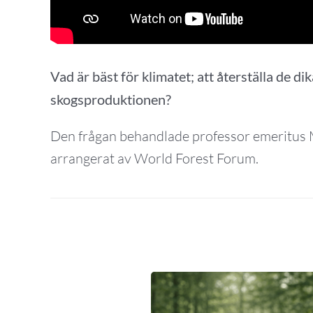
Vad är bäst för klimatet; att återställa de di
skogsproduktionen?
Den frågan behandlade professor emeritus 
arrangerat av World Forest Forum.