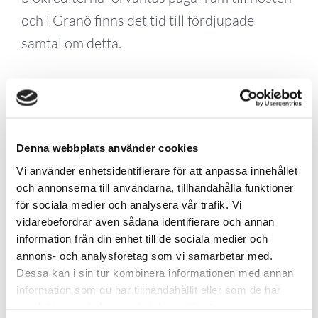
och i Granö finns det tid till fördjupade
samtal om detta.
World Forest Forum 2024
arrangeras i Granö, Västerbotten,
Denna webbplats använder cookies
under 30-31 maj. Programmet
Vi använder enhetsidentifierare för att anpassa innehållet
innehåller, precis som tidigare år, en
och annonserna till användarna, tillhandahålla funktioner
för sociala medier och analysera vår trafik. Vi
hybriddel med föreläsningar via
vidarebefordrar även sådana identifierare och annan
länk. 2024 kommer dock mer tid
information från din enhet till de sociala medier och
annons- och analysföretag som vi samarbetar med.
och fokus att läggas på de möten
Dessa kan i sin tur kombinera informationen med annan
som sker på plats.
Konferensen
information som du har tillhandahållit eller som de har
samlat in när du har använt deras tjänster.
startar kl 12, torsdag 30 maj, och