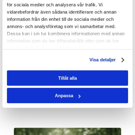
« FÖREGÅENDE
för sociala medier och analysera vår trafik. Vi
vidarebefordrar även sådana identifierare och annan
information från din enhet till de sociala medier och
annons- och analysföretag som vi samarbetar med.
Webbinarier »
Dessa kan i sin tur kombinera informationen med annan
information som du har tillhandahållit eller som de har
samlat in när du har använt deras tjänster.
World Forest Forum 2025 »
Visa detaljer
World Forest Forum 2024 »
Tillåt alla
World Forest Forum 2023 »
Anpassa
World Forest Forum 2022 »