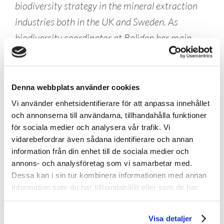
biodiversity strategy in the mineral extraction
industries both in the UK and Sweden. As
biodiversity coordinator at Boliden her main
task is to steer the company towards its goal for
increased biodiversity by 2030. A roadmap is
currently being developed to outline the acitivies
Denna webbplats använder cookies
and timeline for implementation towards that
Vi använder enhetsidentifierare för att anpassa innehållet
och annonserna till användarna, tillhandahålla funktioner
goal. Sara is also project manager of “Mining
för sociala medier och analysera vår trafik. Vi
with Nature”, the roadmap to increased
vidarebefordrar även sådana identifierare och annan
biodiversity in the mining and metals industry.
information från din enhet till de sociala medier och
annons- och analysföretag som vi samarbetar med.
She is also a steering group member for the
Dessa kan i sin tur kombinera informationen med annan
development of ClimB – a new biodiversity
information som du har tillhandahållit eller som de har
metric to be launched in 2023.
samlat in när du har använt deras tjänster.
Visa detaljer