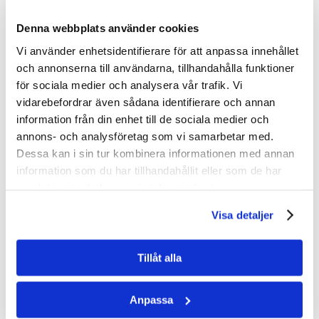
Denna webbplats använder cookies
Vi använder enhetsidentifierare för att anpassa innehållet
och annonserna till användarna, tillhandahålla funktioner
för sociala medier och analysera vår trafik. Vi
KATEGORIER
vidarebefordrar även sådana identifierare och annan
information från din enhet till de sociala medier och
> Aktuellt
annons- och analysföretag som vi samarbetar med.
Dessa kan i sin tur kombinera informationen med annan
> Pressmeddelanden
information som du har tillhandahållit eller som de har
> Reportage
samlat in när du har använt deras tjänster.
Visa detaljer
AKTUELLT
Tillåt alla
Finsk expert till World Forest Forum 2026
Anpassa
Projekt vill förena naturvärden och